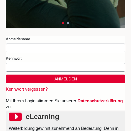
Anmelden überspringen
Anmeldename
Kennwort
Kennwort vergessen?
Mit Ihrem Login stimmen Sie unserer
Datenschutzerklärung
zu.
eLearning überspringen
eLearning
Weiterbildung gewinnt zunehmend an Bedeutung. Denn in